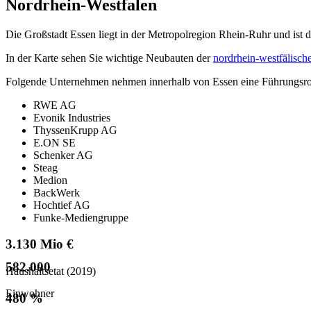
Nordrhein-Westfalen
Die Großstadt Essen liegt in der Metropolregion Rhein-Ruhr und ist d
In der Karte sehen Sie wichtige Neubauten der
nordrhein-westfälisc
Folgende Unternehmen nehmen innerhalb von Essen eine Führungsrol
RWE AG
Evonik Industries
ThyssenKrupp AG
E.ON SE
Schenker AG
Steag
Medion
BackWerk
Hochtief AG
Funke-Mediengruppe
3.130 Mio €
582.000
Haushaltsetat (2019)
Einwohner
480 %